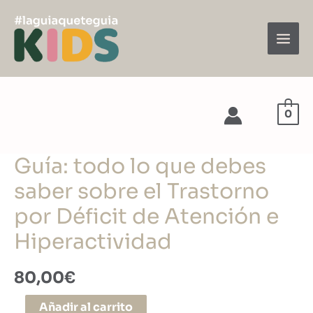
Ir
al
contenido
Main
Men
0
Guía: todo lo que debes
saber sobre el Trastorno
por Déficit de Atención e
Hiperactividad
80,00
€
Guía:
Añadir al carrito