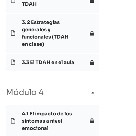
TDAH
3. 2 Estrategias
generales y
funcionales (TDAH
en clase)
3.3 El TDAH en el aula
Módulo 4
4.1 El impacto de los
síntomas a nivel
emocional