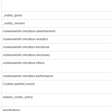
_nubily_guest
_nubily_session
cookielawinfo-checkbox-advertisement
cookielawinfo-checkbox-analytics
cookielawinfo-checkbox-functional
cookielawinfo-checkbox-necessary
cookielawinfo-checkbox-others
cookielawinfo-checkbox-performance
CookieLawInfoConsent
viewed_cookie_policy
wpmReferrer