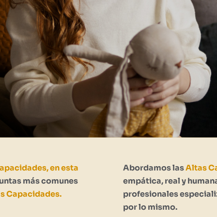
Capacidades, en esta
Abordamos las
Altas C
eguntas más comunes
empática, real y humana
as Capacidades.
profesionales especiali
por lo mismo.