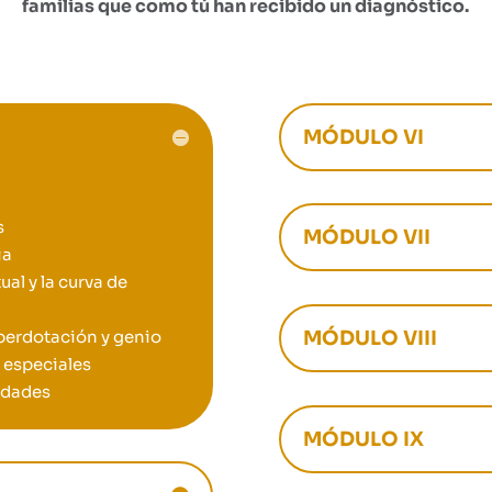
familias que como tú han recibido un diagnóstico.
MÓDULO VI
s
MÓDULO VII
ia
al y la curva de
perdotación y genio
MÓDULO VIII
s especiales
idades
MÓDULO IX