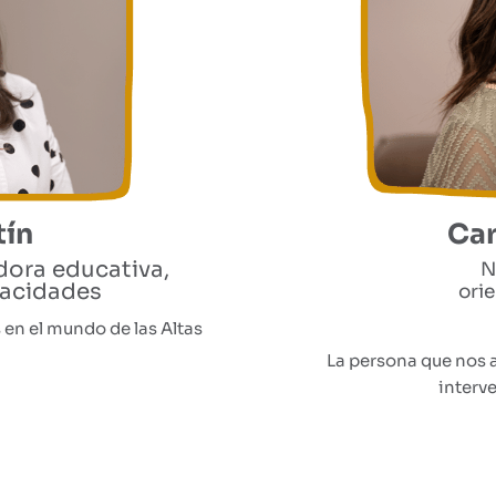
tín
Ca
adora educativa,
N
pacidades
ori
en el mundo de las Altas
La persona que nos a
interv