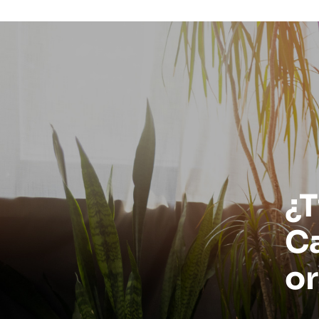
¿T
Ca
or