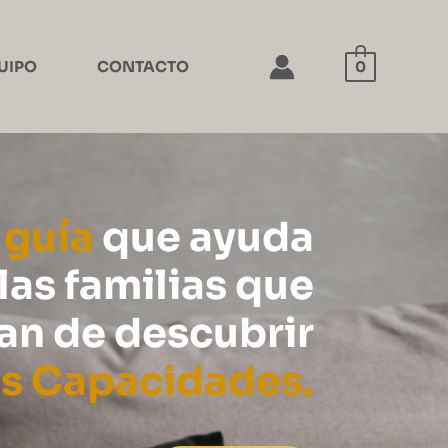
UIPO
CONTACTO
0
a
guía
que ayuda
 las familias que
an de descubrir
as Capacidades.