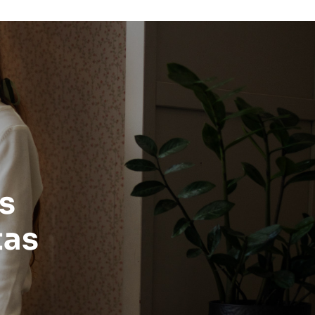
as
tas