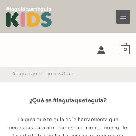
Ir
al
contenido
Main
Men
0
#laguiaqueteguia > Guías
¿Qué es #laguiaqueteguia?
La guía que te guía es la herramienta que
necesitas para afrontar ese momento nuevo de
la vida de tu familia. La guía es un apoyo para