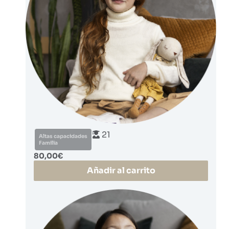
21
Altas capacidades
Familia
80,00
€
Añadir al carrito